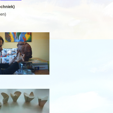
techniek)
pen)